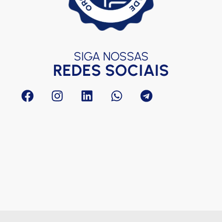
R
T
C
F
c
SIGA NOSSAS
REDES SOCIAIS