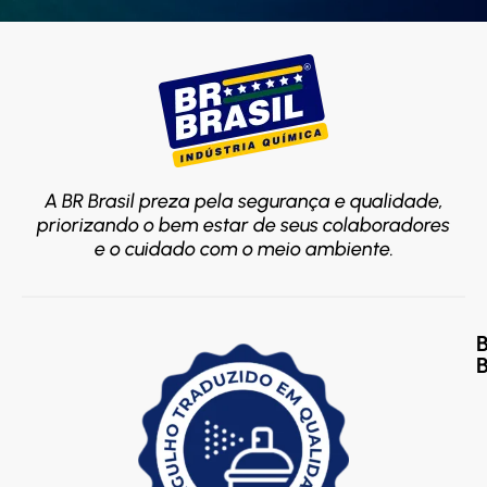
A BR Brasil preza pela segurança e qualidade,
priorizando o bem estar de seus colaboradores
e o cuidado com o meio ambiente.
B
S
P
T