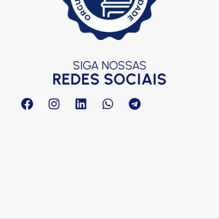
T
R
T
C
F
c
SIGA NOSSAS
REDES SOCIAIS