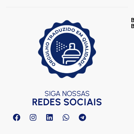
B
S
P
T
R
T
C
F
c
SIGA NOSSAS
REDES SOCIAIS